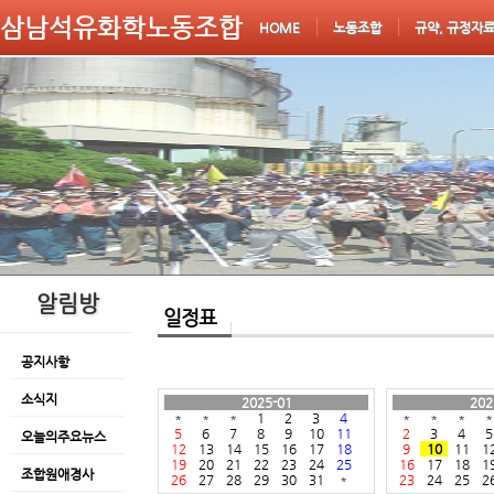
삼남석유화학노동조합
HOME
노동조합
규약, 규정자
알림방
일정표
공지사항
소식지
2025-01
202
*
*
*
1
2
3
4
*
*
*
*
5
6
7
8
9
10
11
2
3
4
5
오늘의주요뉴스
12
13
14
15
16
17
18
9
10
11
1
19
20
21
22
23
24
25
16
17
18
1
조합원애경사
26
27
28
29
30
31
*
23
24
25
2