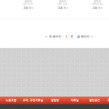
관리자
관리자
관리자
2017.11.07
2017.11.07
2016.05.09
조회 수
조회 수
조회 수
4
3
3
첫 페이지
끝 페이지
1
2
노동조합
규약, 규정자료실
알림방
자료실
열린공간