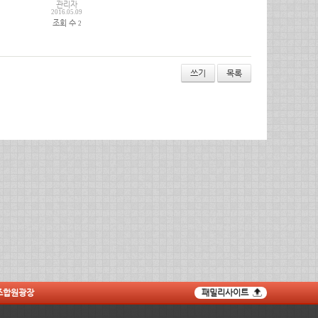
관리자
2016.05.09
조회 수
2
쓰기
목록
조합원광장
패밀리사이트