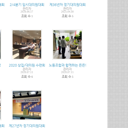
대회
2/4분기 임시대의원대회
제36년차 정기대의원대회
관리자
관리자
2026.06.17
2025.04.30
조회 수
조회 수
1
5
정
2020 상집/대의원 수련회
노동조합과 함께하는 든든한 하루
관리자
관리자
2020.07.11
2020.07.11
조회 수
조회 수
6
5
대회
제27년차 정기대의원대회