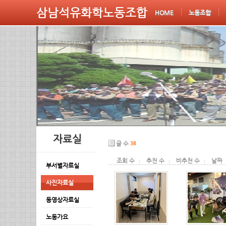
삼남석유화학노동조합
HOME
노동조합
자료실
글 수
38
조회 수
추천 수
비추천 수
날짜
부서별자료실
사진자료실
동영상자료실
노동가요