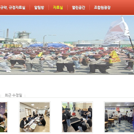
규약, 규정자료실
알림방
자료실
열린공간
조합원광장
최근 수정일