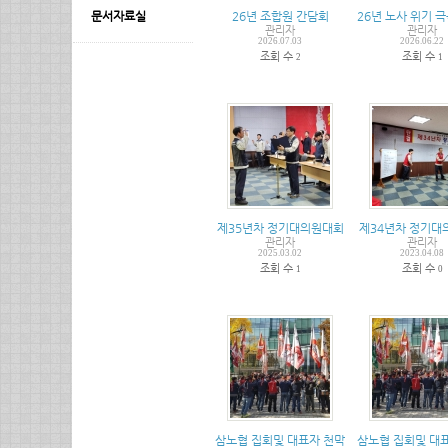
26년 조합원 간담회
26년 노사 위기 
문서자료실
관리자
관리자
2026.07.03
2026.06.22
조회 수
조회 수
2
1
제35년차 정기대의원대회
제34년차 정기대
관리자
관리자
2025.03.02
2023.04.08
조회 수
조회 수
1
0
삼노협 집회및 대표자 천막농성돌입
삼노협 집회및 대