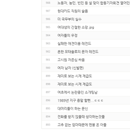
노동자, 농민, 빈민 등 설 맞이 합동기자회견 열어
908
현대카드 직원의 슬픔
907
미 국무부의 실수
906
여대생의 간절한 소망.jpg
905
여자들의 우정
904
실패한 애견미용 레전드
903
흔한 모태솔로의 문자 레전드
902
고시원 자존심 싸움
901
여자 남자 (신발편)
900
재미로 보는 시계 계급도
899
재미로 보는 시계 계급도
898
여초에서 논란중인 소개팅남
897
1989년 지구 종말 할뻔...ㄷㄷㄷ
896
대머리들이 하는 문신
895
전화를 받지 않을때 생각하는것들
894
고추 없는 엄마때문에 멘붕 온 아들
893