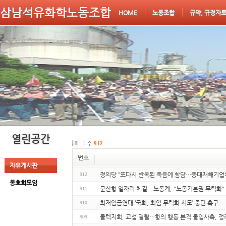
삼남석유화학노동조합
HOME
노동조합
규약, 규정자
열린공간
글 수
912
번호
자유게시판
정의당 “또다시 반복된 죽음에 참담…중대재해기업
912
동호회모임
군산형 일자리 체결...노동계, "노동기본권 무력화"
911
최저임금연대 ‘국회, 최임 무력화 시도’ 중단 촉구
910
콜텍지회, 교섭 결렬…항의 행동 본격 돌입사측, 정
909